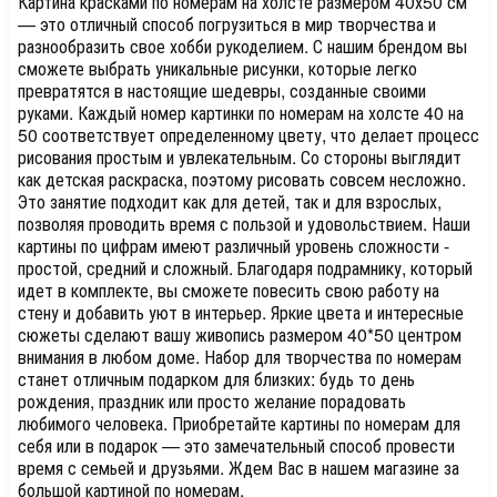
Картина красками по номерам на холсте размером 40х50 см
— это отличный способ погрузиться в мир творчества и
разнообразить свое хобби рукоделием. С нашим брендом вы
сможете выбрать уникальные рисунки, которые легко
превратятся в настоящие шедевры, созданные своими
руками. Каждый номер картинки по номерам на холсте 40 на
50 соответствует определенному цвету, что делает процесс
рисования простым и увлекательным. Со стороны выглядит
как детская раскраска, поэтому рисовать совсем несложно.
Это занятие подходит как для детей, так и для взрослых,
позволяя проводить время с пользой и удовольствием. Наши
картины по цифрам имеют различный уровень сложности -
простой, средний и сложный. Благодаря подрамнику, который
идет в комплекте, вы сможете повесить свою работу на
стену и добавить уют в интерьер. Яркие цвета и интересные
сюжеты сделают вашу живопись размером 40*50 центром
внимания в любом доме. Набор для творчества по номерам
станет отличным подарком для близких: будь то день
рождения, праздник или просто желание порадовать
любимого человека. Приобретайте картины по номерам для
себя или в подарок — это замечательный способ провести
время с семьей и друзьями. Ждем Вас в нашем магазине за
большой картиной по номерам.