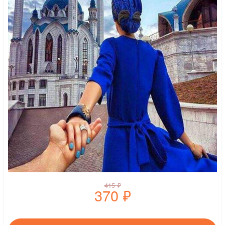
415
₽
370
₽