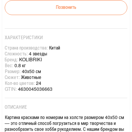
Позвонить
ХАРАКТЕРИСТИКИ
Страна производства:
Китай
Сложность:
4 звезды
Бренд:
KOLIBRIKI
Вес:
0.8 кг
Размер:
40х50 см
Сюжет:
Животные
Кол-во цветов:
24
GTIN:
4630045036663
ОПИСАНИЕ
Картина красками по номерам на холсте размером 40х50 см
— это отличный способ погрузиться в мир творчества и
разнообразить свое хобби рукоделием. С нашим брендом вы