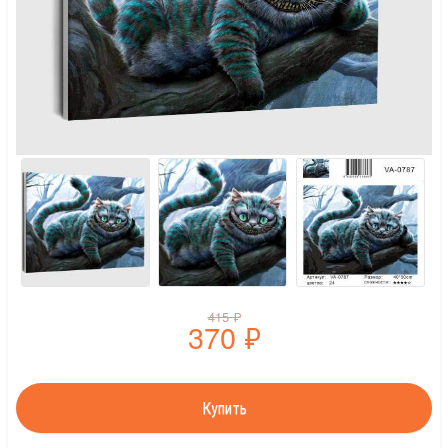
415
₽
370
₽