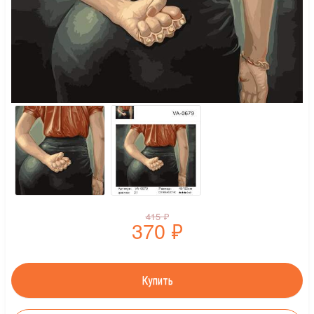
415
₽
370
₽