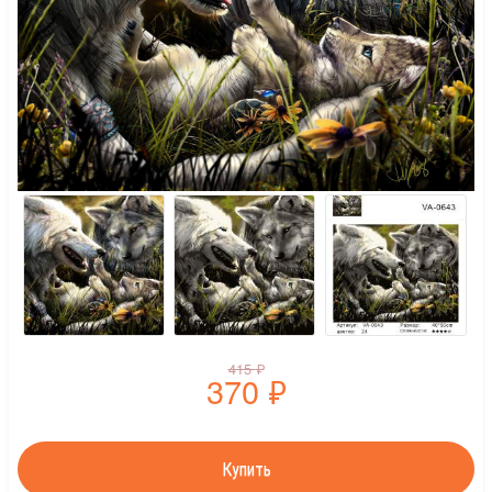
415
₽
370
₽