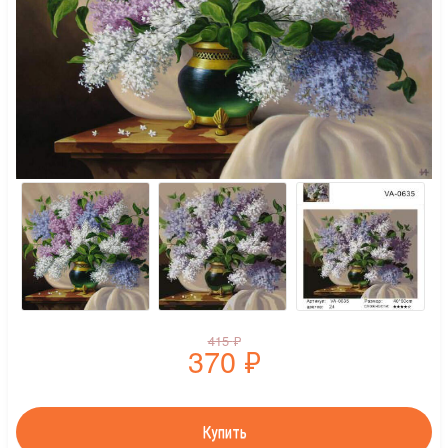
415
₽
370
₽