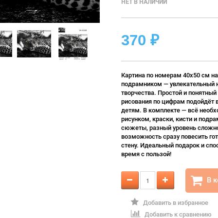
НЕТ В НАЛИЧИИ
370
₽
Картина по номерам 40х50 см на
подрамником — увлекательный 
творчества. Простой и понятный
рисования по цифрам подойдёт 
детям. В комплекте — всё необх
рисунком, краски, кисти и подра
сюжеты, разный уровень сложно
возможность сразу повесить гот
стену. Идеальный подарок и спо
время с пользой!
В 
Добавить в избранное
Добавить к сравнению