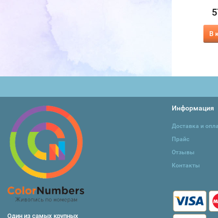
медведь
570
5
₽
570
₽
В корзину
В 
В корзину
Информация
Доставка и опл
Прайс
Отзывы
Контакты
Один из самых крупных