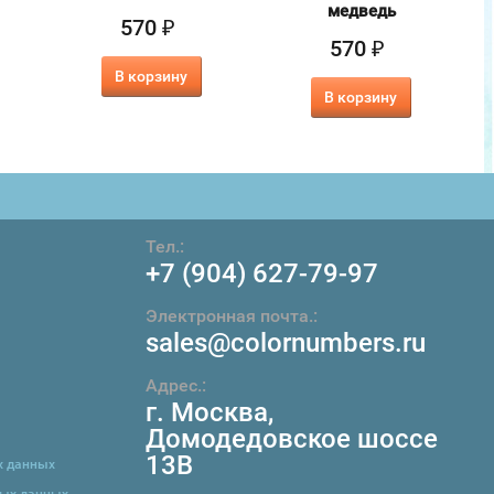
медведь
570
₽
570
₽
В корзину
В корзину
Тел.:
+7 (904) 627-79-97
Электронная почта.:
sales@colornumbers.ru
Адрес.:
г. Москва
,
Домодедовское шоссе
13В
х данных