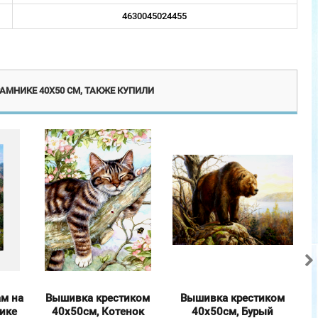
4630045024455
винка
Эксклюзив
АМНИКЕ 40Х50 СМ, ТАКЖЕ КУПИЛИ
ам на
Вышивка крестиком
Вышивка крестиком
нике
40х50см, Котенок
40х50см, Бурый