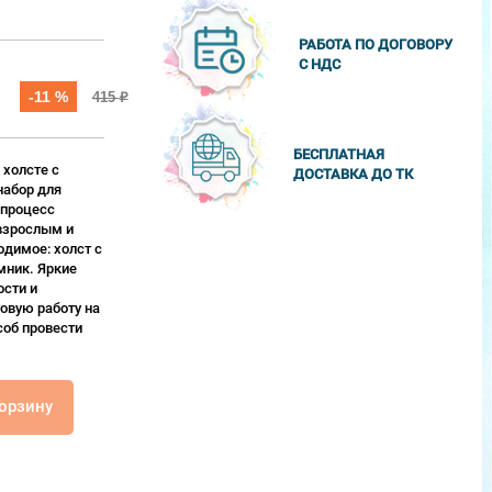
РАБОТА ПО ДОГОВОРУ
С НДС
-11 %
415
₽
БЕСПЛАТНАЯ
 холсте с
ДОСТАВКА ДО ТК
набор для
 процесс
взрослым и
одимое: холст с
мник. Яркие
сти и
овую работу на
соб провести
корзину