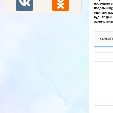
проводить в
подрамнику,
сделают ваш
будь то ден
замечательн
ХАРАКТ