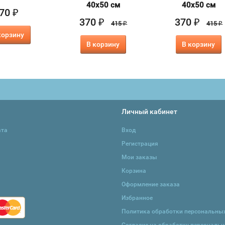
40х50 см
40х50 см
70
₽
370
370
₽
₽
415
415
₽
₽
корзину
В корзину
В корзину
Личный кабинет
ата
Вход
Регистрация
Мои заказы
Корзина
Оформление заказа
Избранное
Политика обработки персональны