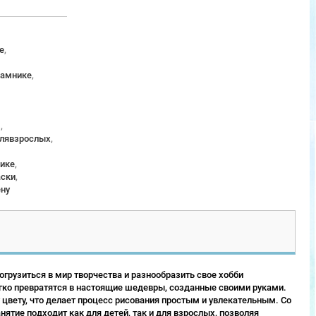
е
,
рамнике
,
м
,
длявзрослых
,
ике
,
аски
,
ену
грузиться в мир творчества и разнообразить свое хобби
гко превратятся в настоящие шедевры, созданные своими руками.
 цвету, что делает процесс рисования простым и увлекательным. Со
ятие подходит как для детей, так и для взрослых, позволяя