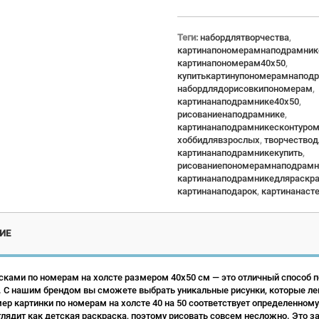
Теги:
набордлятворчества
,
картинапономерамнаподрамник
картинапономерам40x50
,
купитькартинупономерамнапод
набордлядорисовкипономерам
,
картинанаподрамнике40x50
,
рисованиенаподрамнике
,
картинанаподрамникесконтуро
хоббидлявзрослых
,
творчество
картинанаподрамникекупить
,
рисованиепономерамнаподрамн
картинанаподрамникедляраскр
картинанаподарок
,
картинанаст
ИЕ
сками по номерам на холсте размером 40х50 см — это отличный способ по
 С нашим брендом вы сможете выбрать уникальные рисунки, которые ле
р картинки по номерам на холсте 40 на 50 соответствует определенному
лядит как детская раскраска, поэтому рисовать совсем несложно. Это зан