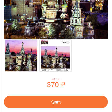
415
₽
370
₽