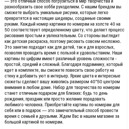
— это отличный способ погрузиться в мир творчества и
разнообразить свое хобби рукоделием. С нашим брендом вы
сможете выбрать уникальные рисунки, которые легко
превратятся в настоящие шедевры, созданные своими
руками. Каждый номер картинки по номерам на холсте 40 на
50 соответствует определенному цвету, что делает процесс
рисования простым и увлекательным. Со стороны выглядит
как детская раскраска, поэтому рисовать совсем несложно.
Это занятие подходит как для детей, так и для взрослых,
позволяя проводить время с пользой и удовольствием. Наши
картины по цифрам имеют различный уровень сложности -
простой, средний и сложный. Благодаря подрамнику, который
идет в комплекте, вы сможете повесить свою работу на
стену и добавить уют в интерьер. Яркие цвета и интересные
сюжеты сделают вашу живопись размером 40*50 центром
внимания в любом доме. Набор для творчества по номерам
станет отличным подарком для близких: будь то день
рождения, праздник или просто желание порадовать
любимого человека. Приобретайте картины по номерам для
себя или в подарок — это замечательный способ провести
время с семьей и друзьями. Ждем Вас в нашем магазине за
большой картиной по номерам.