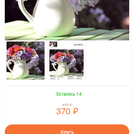
Осталось 14
415
₽
370
₽