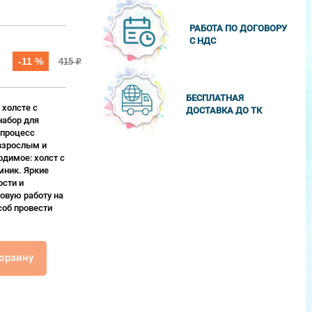
РАБОТА ПО ДОГОВОРУ
С НДС
-11 %
415
₽
БЕСПЛАТНАЯ
 холсте с
ДОСТАВКА ДО ТК
набор для
 процесс
взрослым и
одимое: холст с
мник. Яркие
сти и
овую работу на
соб провести
корзину