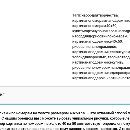
Теги:
набордлятворчества
,
картинапономерамнаподрамник
картинапономерам40x50
,
купитькартинупономерамнапод
набордлядорисовкипономерам
,
картинанаподрамнике40x50
,
рисованиенаподрамнике
,
картинанаподрамникесконтуро
хоббидлявзрослых
,
творчество
картинанаподрамникекупить
,
рисованиепономерамнаподрамн
картинанаподрамникедляраскр
картинанаподарок
,
картинанаст
ИЕ
сками по номерам на холсте размером 40х50 см — это отличный способ по
 С нашим брендом вы сможете выбрать уникальные рисунки, которые ле
р картинки по номерам на холсте 40 на 50 соответствует определенному
лядит как детская раскраска, поэтому рисовать совсем несложно. Это зан