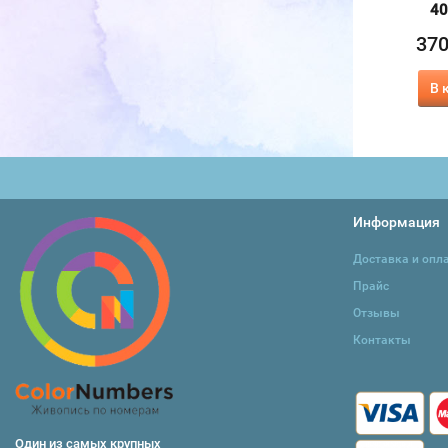
40х50 см
40х50 см
40
370
370
37
₽
₽
415
415
₽
₽
В корзину
В корзину
В 
Информация
Доставка и опл
Прайс
Отзывы
Контакты
Один из самых крупных