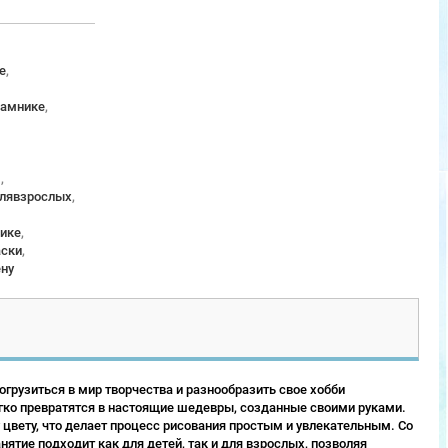
е
,
рамнике
,
м
,
длявзрослых
,
ике
,
аски
,
ену
грузиться в мир творчества и разнообразить свое хобби
гко превратятся в настоящие шедевры, созданные своими руками.
 цвету, что делает процесс рисования простым и увлекательным. Со
ятие подходит как для детей, так и для взрослых, позволяя