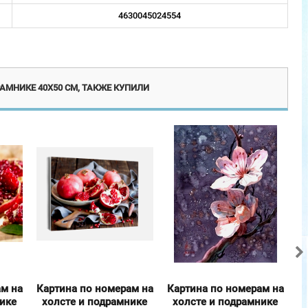
4630045024554
винка
Новинка
АМНИКЕ 40Х50 СМ, ТАКЖЕ КУПИЛИ
ам на
Картина по номерам на
Картина по номерам на
К
нике
холсте и подрамнике
холсте и подрамнике