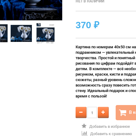
НЕТ В НАЛИЧИИ
370
₽
Картина по номерам 40х50 см на
подрамником — увлекательный 
творчества. Простой и понятный
рисования по цифрам подойдёт 
детям. В комплекте — всё необх
рисунком, краски, кисти и подра
сюжеты, разный уровень сложно
возможность сразу повесить гот
стену. Идеальный подарок и спо
время с пользой!
В 
Добавить в избранное
Добавить к сравнению