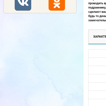
проводить в
подрамнику,
сделают ваш
будь то ден
замечательн
ХАРАКТ