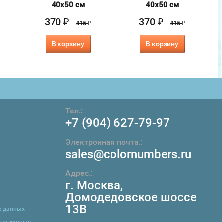
40х50 см
40х50 см
370
370
₽
₽
415
415
₽
₽
В корзину
В корзину
Тел.:
+7 (904) 627-79-97
Электронная почта.:
sales@colornumbers.ru
Адрес.:
г. Москва
,
Домодедовское шоссе
13В
х данных