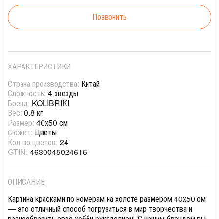
Позвонить
ХАРАКТЕРИСТИКИ
Страна производства:
Китай
Сложность:
4 звезды
Бренд:
KOLIBRIKI
Вес:
0.8 кг
Размер:
40х50 см
Сюжет:
Цветы
Кол-во цветов:
24
GTIN:
4630045024615
ОПИСАНИЕ
Картина красками по номерам на холсте размером 40х50 см
— это отличный способ погрузиться в мир творчества и
разнообразить свое хобби рукоделием. С нашим брендом вы