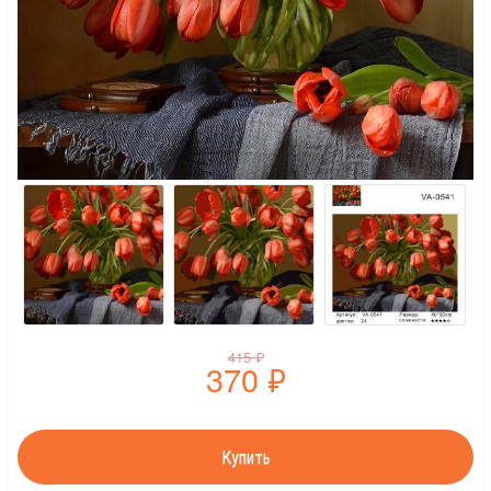
415
₽
370
₽