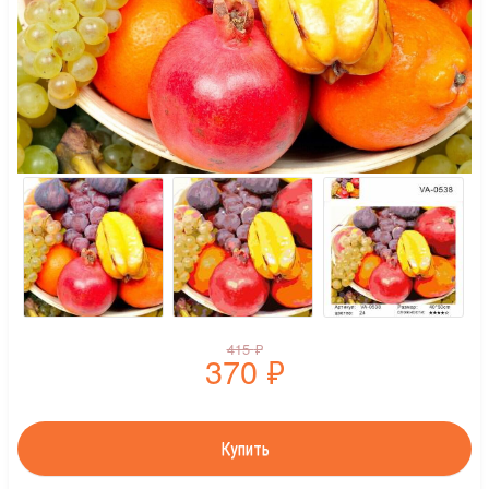
415
₽
370
₽