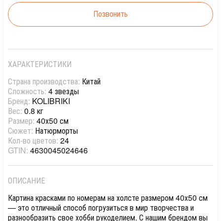
Позвонить
ХАРАКТЕРИСТИКИ
Страна производства:
Китай
Сложность:
4 звезды
Бренд:
KOLIBRIKI
Вес:
0.8 кг
Размер:
40х50 см
Сюжет:
Натюрморты
Кол-во цветов:
24
GTIN:
4630045024646
ОПИСАНИЕ
Картина красками по номерам на холсте размером 40х50 см
— это отличный способ погрузиться в мир творчества и
разнообразить свое хобби рукоделием. С нашим брендом вы