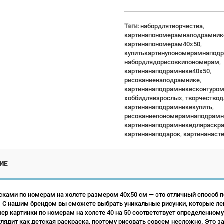
Теги:
набордлятворчества
,
картинапономерамнаподрамник
картинапономерам40x50
,
купитькартинупономерамнапод
набордлядорисовкипономерам
,
картинанаподрамнике40x50
,
рисованиенаподрамнике
,
картинанаподрамникесконтуро
хоббидлявзрослых
,
творчество
картинанаподрамникекупить
,
рисованиепономерамнаподрамн
картинанаподрамникедляраскр
картинанаподарок
,
картинанаст
ИЕ
сками по номерам на холсте размером 40х50 см — это отличный способ по
 С нашим брендом вы сможете выбрать уникальные рисунки, которые ле
р картинки по номерам на холсте 40 на 50 соответствует определенному
лядит как детская раскраска, поэтому рисовать совсем несложно. Это зан