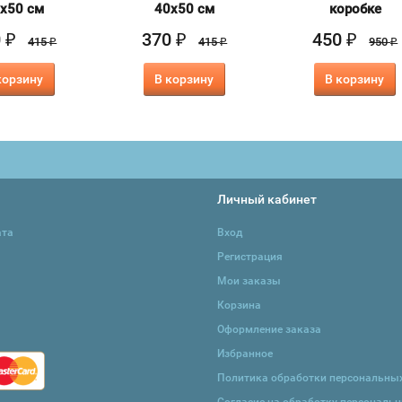
х50 см
40х50 см
коробке
0
370
450
₽
₽
₽
415
415
950
₽
₽
₽
корзину
В корзину
В корзину
Личный кабинет
ата
Вход
Регистрация
Мои заказы
Корзина
Оформление заказа
Избранное
Политика обработки персональны