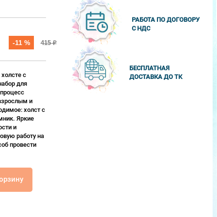
РАБОТА ПО ДОГОВОРУ
С НДС
-11 %
415
₽
БЕСПЛАТНАЯ
 холсте с
ДОСТАВКА ДО ТК
набор для
 процесс
взрослым и
одимое: холст с
мник. Яркие
сти и
овую работу на
соб провести
корзину