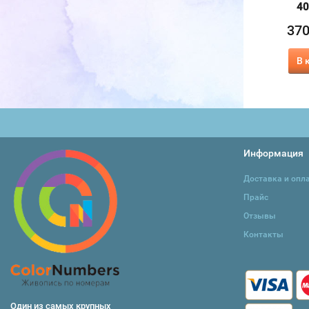
40х50 см
40х50 см
40
370
370
37
₽
₽
415
415
₽
₽
В корзину
В корзину
В 
Информация
Доставка и опл
Прайс
Отзывы
Контакты
Один из самых крупных