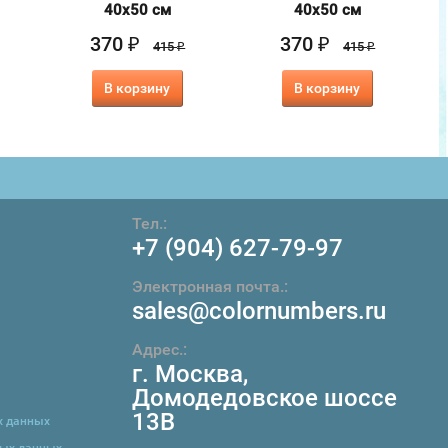
40х50 см
40х50 см
370
370
₽
₽
415
415
₽
₽
В корзину
В корзину
Тел.:
+7 (904) 627-79-97
Электронная почта.:
sales@colornumbers.ru
Адрес.:
г. Москва
,
Домодедовское шоссе
13В
х данных