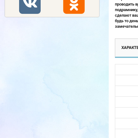
проводить в
подрамнику,
сделают ваш
будь то ден
замечательн
ХАРАКТ