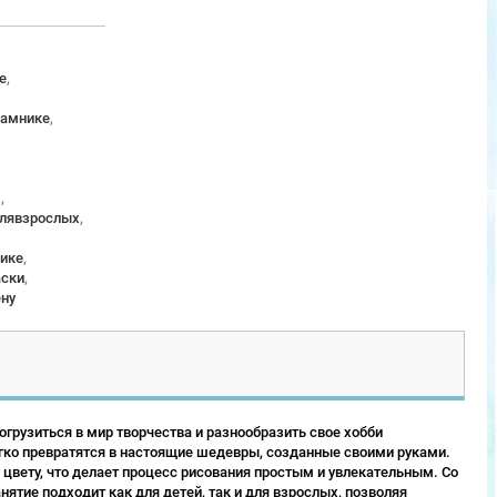
е
,
рамнике
,
м
,
длявзрослых
,
ике
,
аски
,
ену
грузиться в мир творчества и разнообразить свое хобби
гко превратятся в настоящие шедевры, созданные своими руками.
 цвету, что делает процесс рисования простым и увлекательным. Со
ятие подходит как для детей, так и для взрослых, позволяя