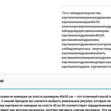
Теги:
набордлятворчества
,
картинапономерамнаподрамник
картинапономерам40x50
,
купитькартинупономерамнапод
набордлядорисовкипономерам
,
картинанаподрамнике40x50
,
рисованиенаподрамнике
,
картинанаподрамникесконтуро
хоббидлявзрослых
,
творчество
картинанаподрамникекупить
,
рисованиепономерамнаподрамн
картинанаподрамникедляраскр
картинанаподарок
,
картинанаст
ИЕ
сками по номерам на холсте размером 40х50 см — это отличный способ по
 С нашим брендом вы сможете выбрать уникальные рисунки, которые ле
р картинки по номерам на холсте 40 на 50 соответствует определенному
лядит как детская раскраска, поэтому рисовать совсем несложно. Это зан