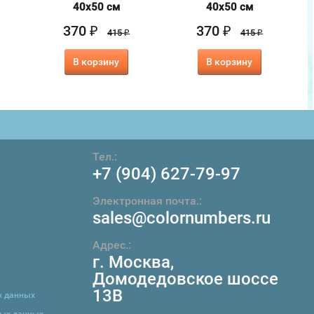
40х50 см
40х50 см
370
370
₽
₽
415
415
₽
₽
В корзину
В корзину
Тел.:
+7 (904) 627-79-97
Электронная почта.:
sales@colornumbers.ru
Адрес.:
г. Москва
,
Домодедовское шоссе
13В
х данных