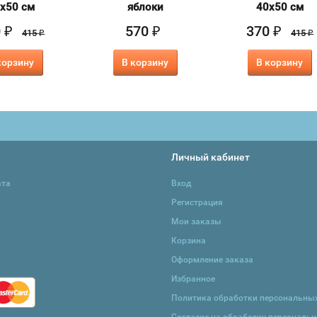
х50 см
яблоки
40х50 см
0
570
370
₽
₽
₽
415
415
₽
₽
корзину
В корзину
В корзину
Личный кабинет
ата
Вход
Регистрация
Мои заказы
Корзина
Оформление заказа
Избранное
Политика обработки персональны