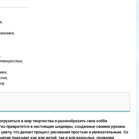
е
,
рамнике
,
м
,
длявзрослых
,
ике
,
аски
,
ену
грузиться в мир творчества и разнообразить свое хобби
гко превратятся в настоящие шедевры, созданные своими руками.
 цвету, что делает процесс рисования простым и увлекательным. Со
ятие подходит как для детей, так и для взрослых, позволяя