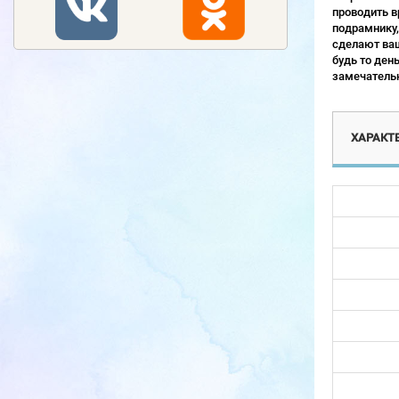
проводить в
подрамнику,
сделают ваш
будь то ден
замечательн
ХАРАКТ