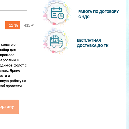
РАБОТА ПО ДОГОВОРУ
С НДС
-11 %
415
₽
БЕСПЛАТНАЯ
 холсте с
ДОСТАВКА ДО ТК
набор для
 процесс
взрослым и
одимое: холст с
мник. Яркие
сти и
овую работу на
соб провести
корзину