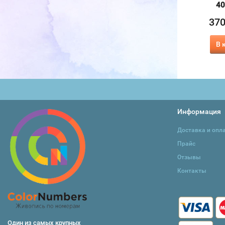
40х50 см
40х50 см
40
370
370
37
₽
₽
415
415
₽
₽
В корзину
В корзину
В 
Информация
Доставка и опл
Прайс
Отзывы
Контакты
Один из самых крупных