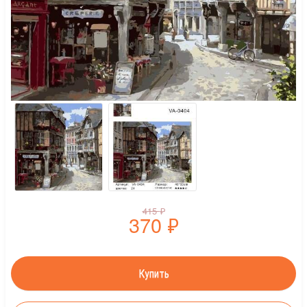
415
₽
370
₽