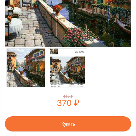
415
₽
370
₽