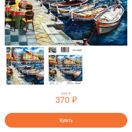
415
₽
370
₽