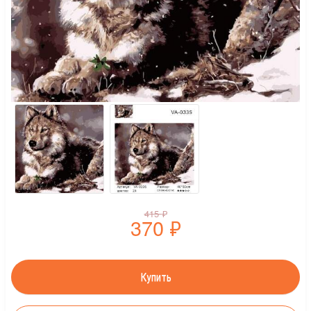
415
₽
370
₽