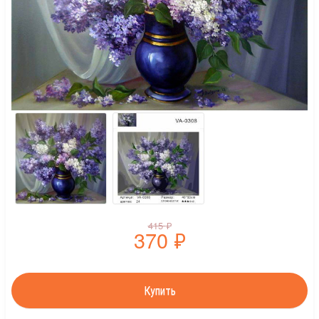
415
₽
370
₽