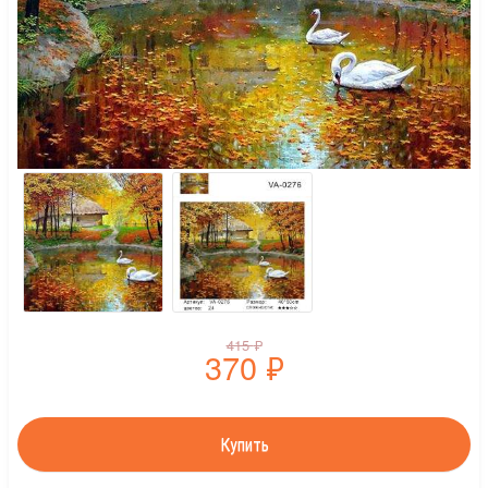
415
₽
370
₽