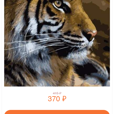
415
₽
370
₽