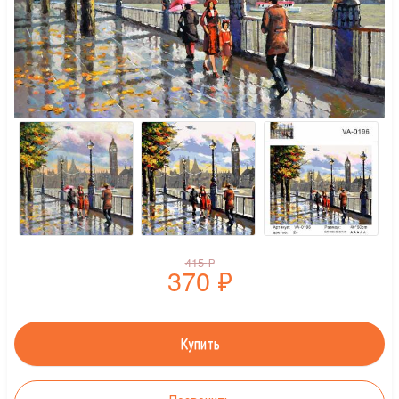
415
₽
370
₽