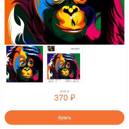
415
₽
370
₽