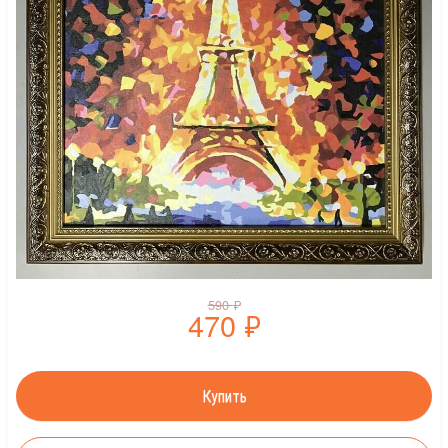
590
₽
470
₽