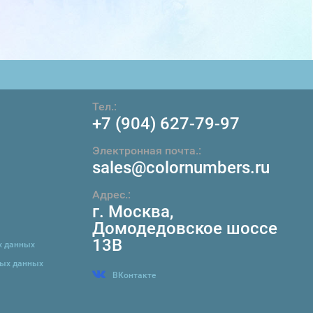
Тел.:
+7 (904) 627-79-97
Электронная почта.:
sales@colornumbers.ru
Адрес.:
г. Москва
,
Домодедовское шоссе
13В
х данных
ных данных
ВКонтакте