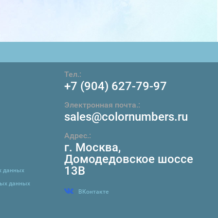
Тел.:
+7 (904) 627-79-97
Электронная почта.:
sales@colornumbers.ru
Адрес.:
г. Москва
,
Домодедовское шоссе
13В
х данных
ных данных
ВКонтакте