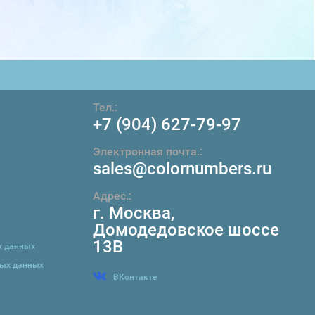
Тел.:
+7 (904) 627-79-97
Электронная почта.:
sales@colornumbers.ru
Адрес.:
г. Москва
,
Домодедовское шоссе
13В
х данных
ных данных
ВКонтакте