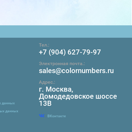
Тел.:
+7 (904) 627-79-97
Электронная почта.:
sales@colornumbers.ru
Адрес.:
г. Москва
,
Домодедовское шоссе
13В
х данных
ных данных
ВКонтакте