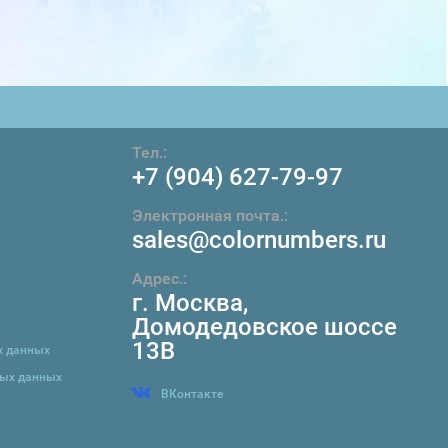
Тел.:
+7 (904) 627-79-97
Электронная почта.:
sales@colornumbers.ru
Адрес.:
г. Москва
,
Домодедовское шоссе
13В
х данных
ных данных
ВКонтакте