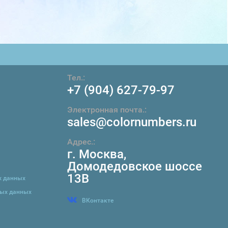
Тел.:
+7 (904) 627-79-97
Электронная почта.:
sales@colornumbers.ru
Адрес.:
г. Москва
,
Домодедовское шоссе
13В
х данных
ных данных
ВКонтакте