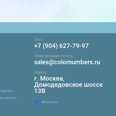
Тел.:
+7 (904) 627-79-97
Электронная почта.:
sales@colornumbers.ru
Адрес.:
г. Москва
,
Домодедовское шоссе
13В
х данных
ных данных
ВКонтакте