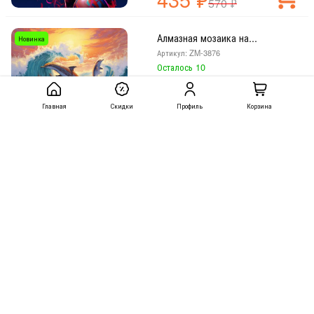
570
₽
Алмазная мозаика на...
Новинка
Артикул: ZM-3876
Осталось 10
435
₽
Главная
Скидки
Профиль
Корзина
570
₽
Алмазная мозаика на...
Новинка
Артикул: ZM-3890
Осталось 47
435
₽
570
₽