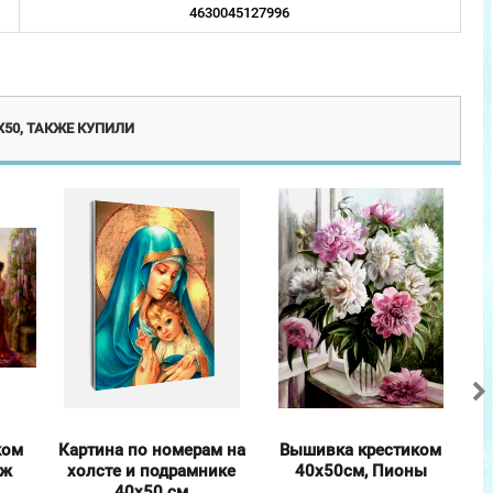
4630045127996
люзив
Новинка
Эксклюзив
50, ТАКЖЕ КУПИЛИ
ком
Картина по номерам на
Вышивка крестиком
аж
холсте и подрамнике
40х50см, Пионы
40х50 см