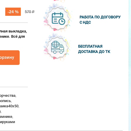
-24 %
570
₽
РАБОТА ПО ДОГОВОРУ
С НДС
лная выкладка,
мнике. Всё для
БЕСПЛАТНАЯ
ДОСТАВКА ДО ТК
корзину
орчества
,
опись
,
аика40x50
,
ы
,
амнике
,
ируками