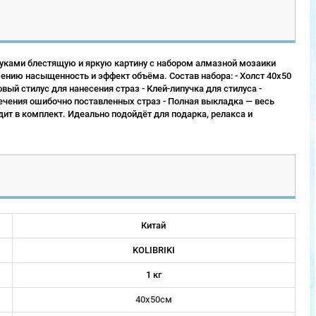
руками блестящую и яркую картину с набором алмазной мозаики
нию насыщенность и эффект объёма. Состав набора: - Холст 40х50
вый стилус для нанесения страз - Клей-липучка для стилуса -
лечения ошибочно поставленных страз - Полная выкладка — весь
ит в комплект. Идеально подойдёт для подарка, релакса и
Китай
KOLIBRIKI
1 кг
40х50см