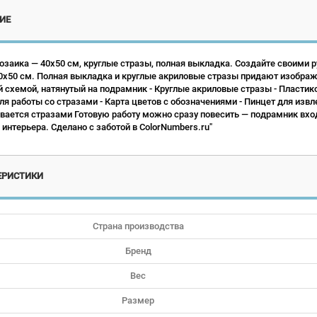
ИЕ
заика — 40х50 см, круглые стразы, полная выкладка. Создайте своими 
х50 см. Полная выкладка и круглые акриловые стразы придают изображе
й схемой, натянутый на подрамник - Круглые акриловые стразы - Пластико
ля работы со стразами - Карта цветов с обозначениями - Пинцет для изв
вается стразами Готовую работу можно сразу повесить — подрамник вход
интерьера. Сделано с заботой в ColorNumbers.ru"
ЕРИСТИКИ
Страна производства
Бренд
Вес
Размер