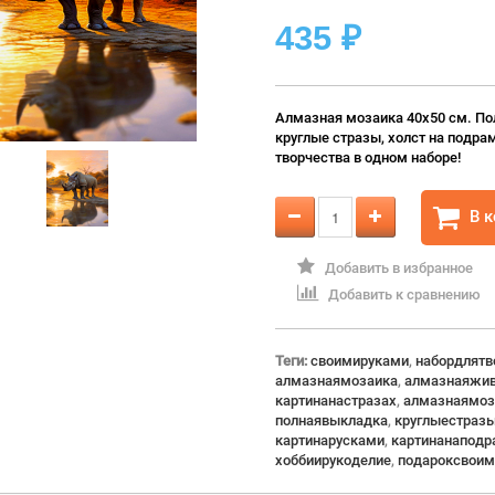
435
₽
Алмазная мозаика 40х50 см. По
круглые стразы, холст на подра
творчества в одном наборе!
В 
Добавить в избранное
Добавить к сравнению
Теги:
своимируками
,
набордлятв
алмазнаямозаика
,
алмазнаяжив
картинанастразах
,
алмазнаямоз
полнаявыкладка
,
круглыестраз
картинарусками
,
картинанаподр
хоббиирукоделие
,
подароксвоим