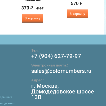
570
₽
370
₽
415
₽
В корзину
В корзину
Тел.:
+7 (904) 627-79-97
Электронная почта.:
sales@colornumbers.ru
Адрес.:
г. Москва
,
Домодедовское шоссе
13В
х данных
ных данных