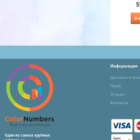
570
5
₽
370
₽
415
₽
В корзину
В 
В корзину
Информация
Доставка и опл
Прайс
Отзывы
Контакты
Один из самых крупных