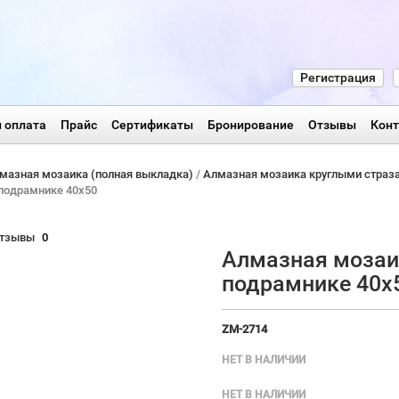
Регистрация
 оплата
Прайс
Сертификаты
Бронирование
Отзывы
Кон
мазная мозаика (полная выкладка)
/
Алмазная мозаика круглыми страз
подрамнике 40х50
тзывы
0
Алмазная мозаи
подрамнике 40х
ZM-2714
НЕТ В НАЛИЧИИ
НЕТ В НАЛИЧИИ