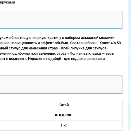
ируками
руками блестящую и яркую картину с набором алмазной мозаики
нию насыщенность и эффект объёма. Состав набора: - Холст 40х50
вый стилус для нанесения страз - Клей-липучка для стилуса -
лечения ошибочно поставленных страз - Полная выкладка — весь
ит в комплект. Идеально подойдёт для подарка, релакса и
Китай
KOLIBRIKI
1 кг