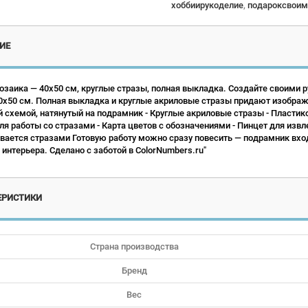
хоббиирукоделие
,
подароксвоим
ИЕ
заика — 40х50 см, круглые стразы, полная выкладка. Создайте своими 
х50 см. Полная выкладка и круглые акриловые стразы придают изображе
й схемой, натянутый на подрамник - Круглые акриловые стразы - Пластико
ля работы со стразами - Карта цветов с обозначениями - Пинцет для изв
вается стразами Готовую работу можно сразу повесить — подрамник вход
интерьера. Сделано с заботой в ColorNumbers.ru"
ЕРИСТИКИ
Страна производства
Бренд
Вес