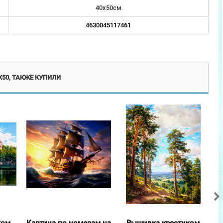
40х50см
4630045117461
люзив
Эксклюзив
50, ТАКЖЕ КУПИЛИ