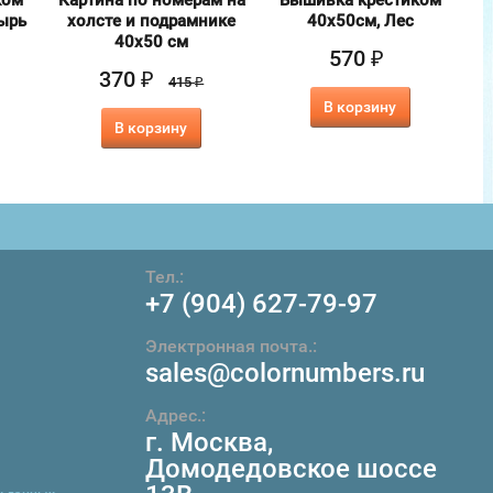
ком
Картина по номерам на
Вышивка крестиком
ырь
холсте и подрамнике
40х50см, Лес
4
40х50 см
570
₽
370
₽
415
₽
В корзину
В корзину
Тел.:
+7 (904) 627-79-97
Электронная почта.:
sales@colornumbers.ru
Адрес.:
г. Москва
,
Домодедовское шоссе