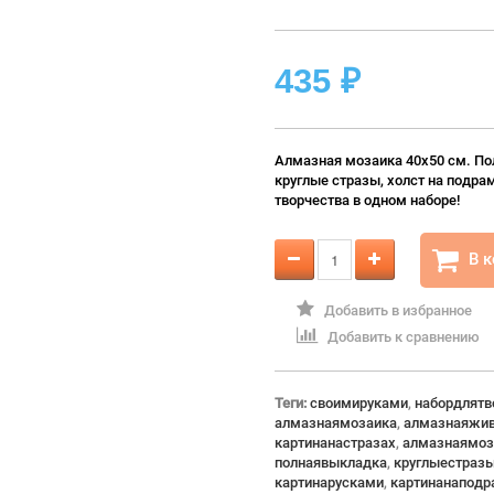
435
₽
Алмазная мозаика 40х50 см. По
круглые стразы, холст на подра
творчества в одном наборе!
В 
Добавить в избранное
Добавить к сравнению
Теги:
своимируками
,
набордлятв
алмазнаямозаика
,
алмазнаяжив
картинанастразах
,
алмазнаямоз
полнаявыкладка
,
круглыестраз
картинарусками
,
картинанаподр