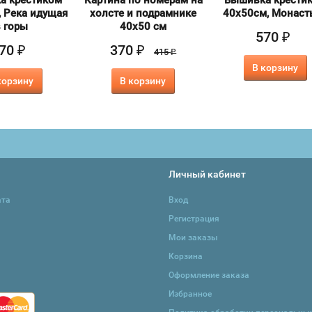
а крестиком
Картина по номерам на
Вышивка крести
 Река идущая
холсте и подрамнике
40х50см, Монаст
 горы
40х50 см
570
₽
70
370
₽
₽
415
₽
В корзину
корзину
В корзину
Личный кабинет
ата
Вход
Регистрация
Мои заказы
Корзина
Оформление заказа
Избранное