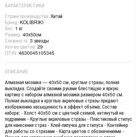
ХАРАКТЕРИСТИКИ
Страна производства:
Китай
Бренд:
KOLIBRIKI
Вес:
1 кг
Размер:
40х50см
Сложность:
3 звезды
Кол-во цветов:
29
GTIN:
4630045105345
ОПИСАНИЕ
Алмазная мозаика — 40х50 см, круглые стразы, полная
выкладка. Создайте своими руками блестящую и яркую
картину с набором алмазной мозаики размером 40х50 см.
Полная выкладка и круглые акриловые стразы придают
изображению насыщенность и эффект объёма. Состав
набора: - Холст 40х50 см с цветной схемой, натянутый на
подрамник - Круглые акриловые стразы - Пластиковый стилус
для нанесения страз - Клей-липучка для стилуса - Контейнер
для работы со стразами - Карта цветов с обозначениями -