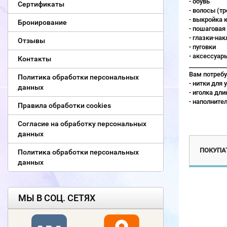
- обувь
Сертификаты
- волосы (т
- выкройка 
Бронирование
- пошаговая
- глазки-на
Отзывы
- пуговки
- аксессуар
Контакты
____________
Вам потребу
Политика обработки персональных
- нитки для
данных
- иголка дли
- наполните
Правила обработки cookies
 при общем заказе от 50000р
370р при общем заказе от 50000р
Согласие на обработку персональных
данных
ПОКУПАТ
Политика обработки персональных
данных
МЫ В СОЦ. СЕТЯХ