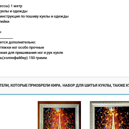
рессы) 1 метр
куклы и одежды
 инструкция по пошиву куклы и одежды
клейки
ы
________
ется дополнительно:
 утяжки ног особо прочные
нная для пришивания ног и рук кукле
ль(холлофайбер) 150 грамм
370р при общем заказе от 50000р
370р при общем заказе от 
ЕЛИ, КОТОРЫЕ ПРИОБРЕЛИ КИРА. НАБОР ДЛЯ ШИТЬЯ КУКЛЫ, ТАКЖЕ 