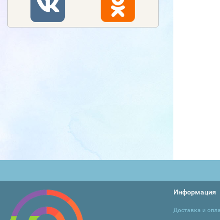
Рамка для картин 40-
Рамка для картин 40-
Мо
50 (белая-1)
50 (белая-2)
телеск
к
470
470
₽
₽
590
590
₽
₽
45
В корзину
В корзину
В 
Информация
Доставка и опл