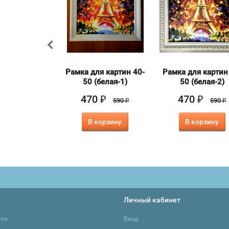
льберт
Рамка для картин 40-
Рамка для картин
опический в
50 (белая-1)
50 (белая-2)
оробке
470
470
₽
₽
590
590
₽
₽
0
₽
950
₽
В корзину
В корзину
корзину
Личный кабинет
ата
Вход