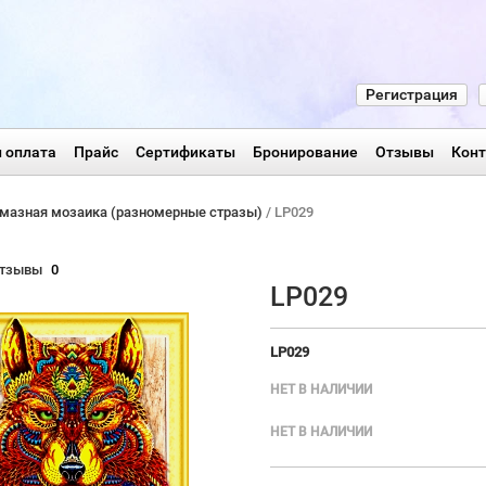
Регистрация
 оплата
Прайс
Сертификаты
Бронирование
Отзывы
Кон
мазная мозаика (разномерные стразы)
/ LP029
тзывы
0
LP029
LP029
НЕТ В НАЛИЧИИ
НЕТ В НАЛИЧИИ