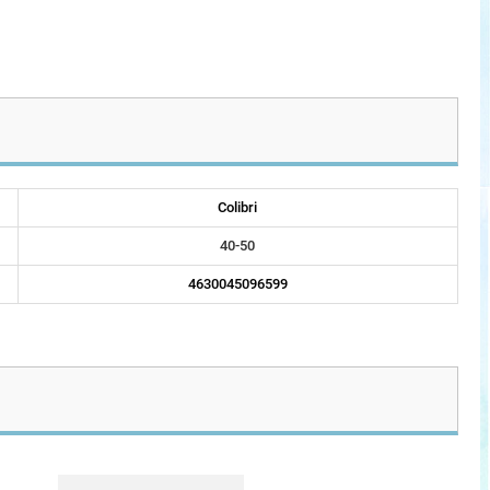
Colibri
40-50
4630045096599
Новинка