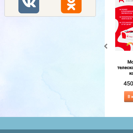
Румбокс, интерьерный
Картина по номерам на
Мо
конструктор
холсте и подрамнике
телеск
40х50 см
к
1 100
₽
1 540
₽
370
45
₽
415
₽
В корзину
В корзину
В 