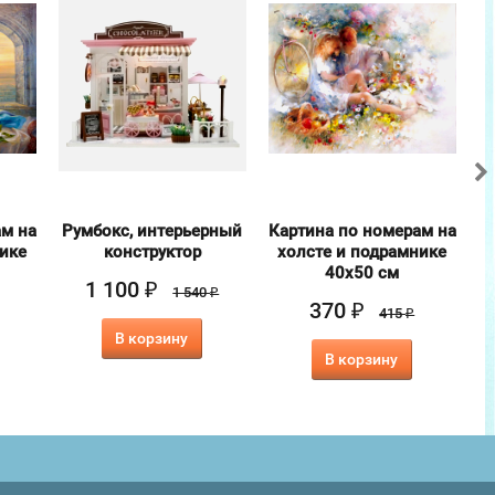
ам на
Румбокс, интерьерный
Картина по номерам на
нике
конструктор
холсте и подрамнике
40х50 см
1 100
₽
1 540
₽
370
₽
415
₽
В корзину
В корзину