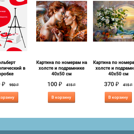
льберт
Картина по номерам на
Картина по номер
опический в
холсте и подрамнике
холсте и подрам
оробке
40х50 см
40х50 см
0
100
370
₽
₽
₽
950
415
415
₽
₽
₽
корзину
В корзину
В корзину