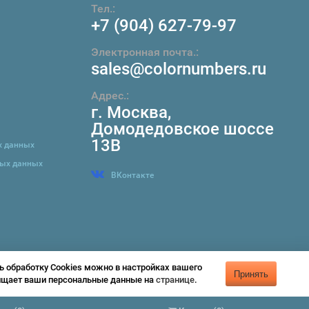
Тел.:
+7 (904) 627-79-97
Электронная почта.:
sales@colornumbers.ru
Адрес.:
г. Москва
,
Домодедовское шоссе
13В
х данных
ных данных
ВКонтакте
ь обработку Cookies можно в настройках вашего
Принять
щищает ваши персональные данные на
странице
.
Предложение не является публичной офертой