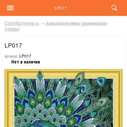
LP017
ColorNumbers.ru
→
Алмазная мозаика (разномерные
стразы)
LP017
LP017
Артикул:
Нет в наличии