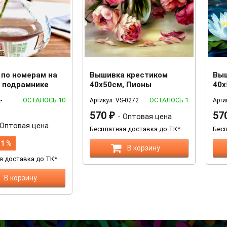
 по номерам на
Вышивка крестиком
Выш
и подрамнике
40х50см, Пионы
40х
м
ОСТАЛОСЬ 10
ОСТАЛОСЬ 1
-
Артикул: VS-0272
Арти
570
57
₽
- Оптовая цена
 Оптовая цена
Бесплатная доставка до ТК*
Бесп
11 %
В корзину
я доставка до ТК*
В корзину