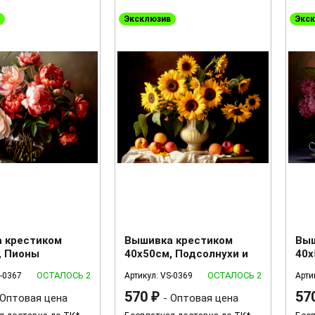
Эксклюзив
Экс
 крестиком
Вышивка крестиком
Выш
, Пионы
40х50см, Подсолнухи и
40х
фрукты
гор
ОСТАЛОСЬ 2
ОСТАЛОСЬ 2
S-0367
Артикул: VS-0369
Арти
570
57
 Оптовая цена
₽
- Оптовая цена