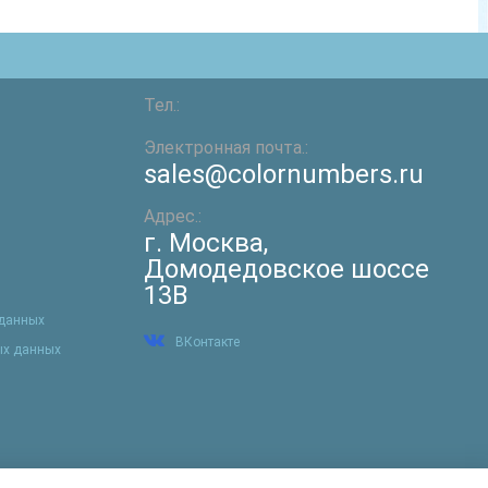
Тел.:
Электронная почта.:
sales@colornumbers.ru
Адрес.:
г. Москва
,
Домодедовское шоссе
13В
 данных
ВКонтакте
ых данных