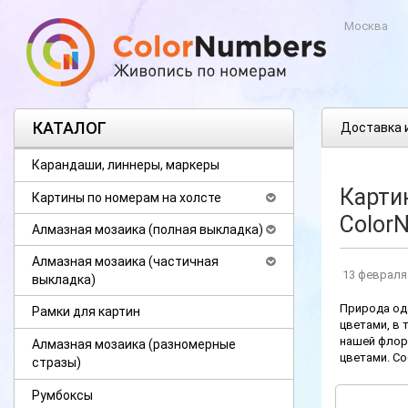
Москва
КАТАЛОГ
Доставка 
Карандаши, линнеры, маркеры
Карти
Картины по номерам на холсте
Color
Алмазная мозаика (полная выкладка)
Алмазная мозаика (частичная
13 февраля
выкладка)
Природа ода
Рамки для картин
цветами, в 
нашей флор
Алмазная мозаика (разномерные
цветами. Со
стразы)
Румбоксы