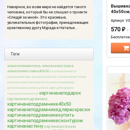
Вышивка
Наверное, во всем мире не найдется такого
40х50см
человека, который бы не слышал о проекте
«Следуй за мной». Это красивые,
Артикул: V
увлекательные фотографии, принадлежащие
креативному дуэту Мурада и Натальи...
570
₽
-
Бесплатна
Теги
алмазнаяживопись
алмазнаямозаика
алмазнаямозаика40x50
вышиваемвместе
вышиваемсами
вышивкакартин
вышивкакрестиком
вышивкакрестикомлегко
вышивкапоразмеру
детализированнаявышивка
идеи дляподарка
картинанаподарок
канваразлинованная
картинанаподрамнике
картинанаподрамнике40x50
картинанаподрамникедляраскраски
картинанаподрамникекупить
картинанаподрамникесконтуром
картинанастену
картинанастразах