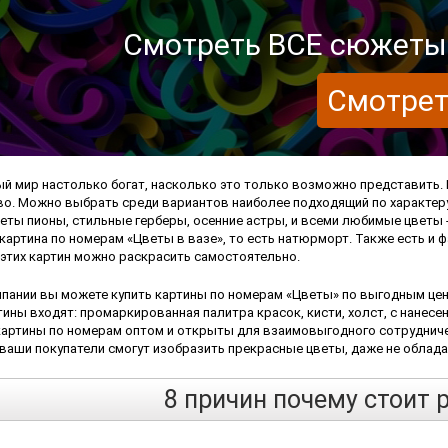
Смотреть ВСЕ сюжеты 
Смотрет
й мир настолько богат, насколько это только возможно представить.
во. Можно выбрать среди вариантов наиболее подходящий по характеру
еты пионы, стильные герберы, осенние астры, и всеми любимые цветы -
и картина по номерам «Цветы в вазе», то есть натюрморт. Также есть 
этих картин можно раскрасить самостоятельно.
пании вы можете купить картины по номерам «Цветы» по выгодным цен
ины входят: промаркированная палитра красок, кисти, холст, с нанес
картины по номерам оптом и открыты для взаимовыгодного сотрудничес
 ваши покупатели смогут изобразить прекрасные цветы, даже не обла
8 причин почему стоит 