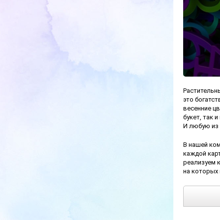
Растительны
это богатст
весенние цв
букет, так 
И любую из 
В нашей ком
каждой карт
реализуем 
на которых