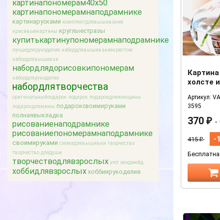
картинапономерам40x50
картинапономерамнаподрамнике
картинарусками
комплектдлявышивания
круглыестразы
красивыекартины
купитькартинупономерамнаподрамнике
лучшедлярукоделия
набордлявышиваниякрестом
набордлявышивки
набордлядорисовкипономерам
Картина
набордлярукоделия
холсте 
набордлятворчества
40х50 с
Артикул: VA
оригинальныйподарок
подарок
подарокдляженщины
подароксвоимируками
3595
подарокдлямамы
полнаявыкладка
370
₽
-
рисованиенаподрамнике
рисованиепономерамнаподрамнике
-
415
₽
своимируками
схемадлявышивки
творчество
творчество длядуши
Бесплатна
творчестводлявзрослых
уют
хендмейд
хоббидлявзрослых
хоббиирукоделие