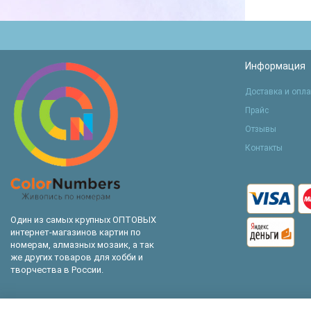
Информация
Доставка и опла
Прайс
Отзывы
Контакты
Один из самых крупных ОПТОВЫХ
интернет-магазинов картин по
номерам, алмазных мозаик, а так
же других товаров для хобби и
творчества в России.