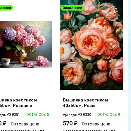
клюзив
Эксклюзив
ивка крестиком
Вышивка крестиком
50см, Розовые
40х50см, Розы
тензии
ОСТАЛОСЬ 5
ОСТАЛОСЬ 9
кул: VS-0351
Артикул: VS-0330
0
570
₽
- Оптовая цена
₽
- Оптовая цена