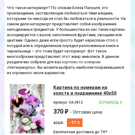
Что такое натюрморт? По словам Блеза Паскаля, это
произведение, заставляющее любоваться теми вещами,
которыми ты никогда не стал бы любоваться в реальности. На
самом деле натюрморт представляет собой изображение
неподвижных предметов. У большинства из нас такие картины
ассоциируются с вазой, наполненной фруктами, овощами или
цветами. Однако даже если просто будет нарисован стол с
посудой или в определенном порядке разложенные книги и
чернильница – это тоже будет натюрморт. Вот такое
многообразие представляет этот жанр живописи. В данном
разделе мы собрали для вас
картины по номерам
«Натюрморты». Вы можете выбрать наиболее понравившиеся
из огромного числа вариантов.
Картина по номерам на
холсте и подрамнике 40х50
см
ОСТАЛОСЬ 3
Артикул: VA-3812
370
₽
- Оптовая цена
-11 %
415
₽
Бесплатная доставка до ТК*