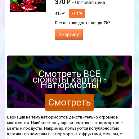
370
₽
- Оптовая цена
-11 %
415
₽
Бесплатная доставка до ТК*
В корзину
Смотреть ВСЕ
сюжеты картин -
Натюрморты
Смотреть
Вариаций на тему натюрмортов действительно огромное
множество. Наиболее популярная тематика натюрмортов –
цветы и продукты. Например, пользуются популярностью
картины по номерам «Натюрморты»: с фруктами, с вином, с